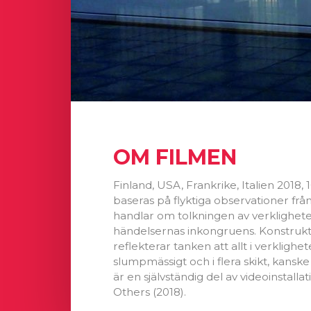
OM FILMEN
Finland, USA, Frankrike, Italien 2018,
baseras på flyktiga observationer frå
handlar om tolkningen av verkligheten
händelsernas inkongruens. Konstrukt
reflekterar tanken att allt i verklighet
slumpmässigt och i flera skikt, kansk
är en självständig del av videoinstalla
Others (2018).