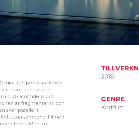
TILLVERK
2018
 10 min Den poetiska filmen
n världen runt oss och
 i bild samt tidens och
GENRE
ionen är fragmentarisk och
Kortfilm
en sker parallellt,
e helt utan samband. Filmen
tionen In the Minds of