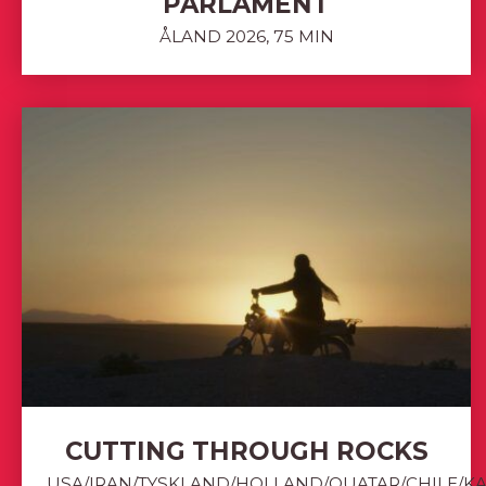
PARLAMENT
ÅLAND 2026, 75 MIN
CUTTING THROUGH ROCKS
USA/IRAN/TYSKLAND/HOLLAND/QUATAR/CHILE/K