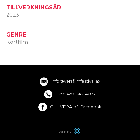
TILLVERKNINGSÅR
2023
GENRE
Kortfilm
info@verafilmfestival.ax
+358 457 342 4077
Gilla VERA på Facebook
WEB BY
WINTER