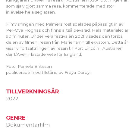
som själv gjort samma resa, kommenterade med stor
inlevelse hela seglatsen.
Filmvisningen med Palmers röst spelades påpassligt in av
Per-Ove Högnäs och finns alltså bevarad. Hela materialet är
90 minuter. Under Vera festivalen 2021 visades den första
delen av filmen, resan från Mariehamn till ekvatorn. Detta år
visar vi fortsättningen av resan till Port Lincoln i Australien
där L’Avenir lastade vete för England.
Foto: Pamela Eriksson
publicerade med tillstånd av Freya Darby.
TILLVERKNINGSÅR
2022
GENRE
Dokumentärfilm