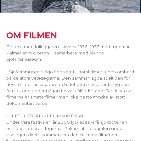
OM FILMEN
En resa med fullriggaren L’Avenir 1936- 1937 med Ingemar
Palmer som ciceron. I samarbete med Ålands
Sjöfartsmuseum.
I Sjöfartsmuseets ägo finns ett tjugotal filmer tagna ombord
på de stora veteseglarna. Den sammanlagda speltiden för
dessa filmer är avsevärd och det allra mesta rör fartyg som
åtminstone under någon tid var i åländsk ägo. De flesta av
filmerna är amatörfilmer men icke desto mindre av stort
dokumentärt värde.
UNIKT HISTORISKT FILMMATERIAL
Under Vera festivalen år 2000 lyckades vi få sjökaptenen
och kaphornaren Ingemar Palmer att i biografen under
visningen direkt kommentera den stumma filmenom
fullriggaren L`Avenirs resa till Australien 1936- 1937. Ingemar,