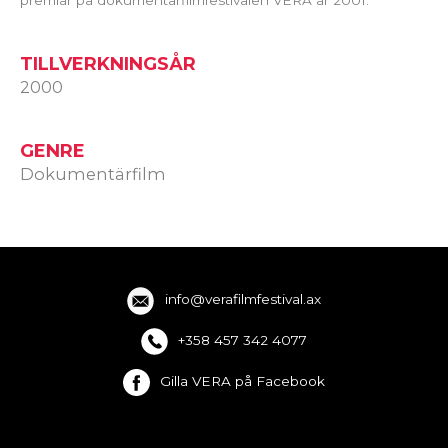
TILLVERKNINGSÅR
2000
GENRE
Dokumentärfilm
info@verafilmfestival.ax
+358 457 342 4077
Gilla VERA på Facebook