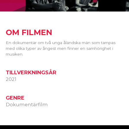
OM FILMEN
En dokumentär om två unga åländska män som tampas
med olika typer av ångest men finner en samhörighet i
musiken.
TILLVERKNINGSÅR
2021
GENRE
Dokumentärfilm