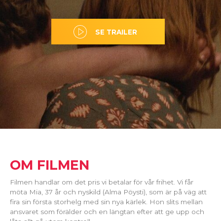
SE TRAILER
OM FILMEN
Filmen handlar om det pris vi betalar för vår frihet. Vi får
möta Mia, 37 år och nyskild (Alma Pöysti), som är på väg att
fira sin första storhelg med sin nya kärlek. Hon slits mellan
ansvaret som förälder och en längtan efter att ge upp och