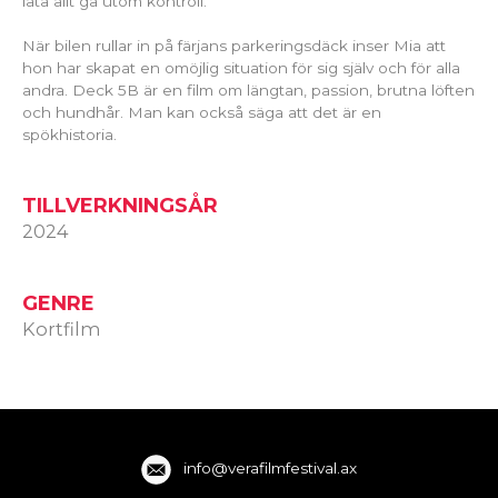
låta allt gå utom kontroll.
När bilen rullar in på färjans parkeringsdäck inser Mia att
hon har skapat en omöjlig situation för sig själv och för alla
andra. Deck 5B är en film om längtan, passion, brutna löften
och hundhår. Man kan också säga att det är en
spökhistoria.
TILLVERKNINGSÅR
2024
GENRE
Kortfilm
info@verafilmfestival.ax