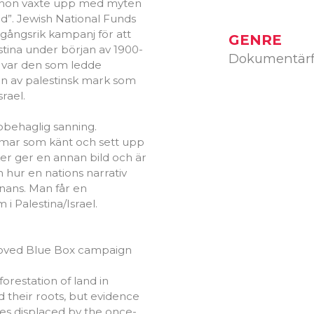
t hon växte upp med myten
and”. Jewish National Funds
mgångsrik kampanj för att
GENRE
stina under början av 1900-
Dokumentärf
ts var den som ledde
n av palestinsk mark som
rael.
obehaglig sanning.
mmar som känt och sett upp
ker ger en annan bild och är
hur en nations narrativ
nans. Man får en
i Palestina/Israel.
eloved Blue Box campaign
orestation of land in
d their roots, but evidence
es displaced by the once-