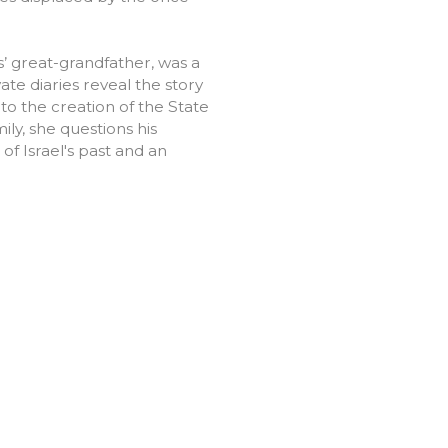
’ great-grandfather, was a
vate diaries reveal the story
to the creation of the State
ily, she questions his
 of Israel's past and an
+358 457 342 4077
WEB BY
WINTER