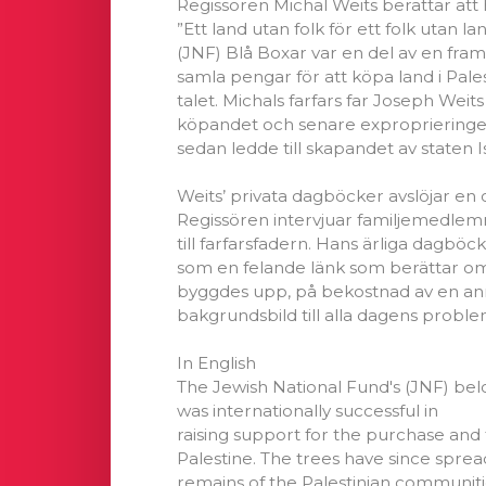
Regissören Michal Weits berättar at
”Ett land utan folk för ett folk utan l
(JNF) Blå Boxar var en del av en fra
samla pengar för att köpa land i Pale
talet. Michals farfars far Joseph Wei
köpandet och senare exproprieringe
sedan ledde till skapandet av staten Is
Weits’ privata dagböcker avslöjar en 
Regissören intervjuar familjemedle
till farfarsfadern. Hans ärliga dagböc
som en felande länk som berättar om 
byggdes upp, på bekostnad av en an
bakgrundsbild till alla dagens problem 
In English
The Jewish National Fund's (JNF) b
was internationally successful in
raising support for the purchase and f
Palestine. The trees have since sprea
remains of the Palestinian communiti