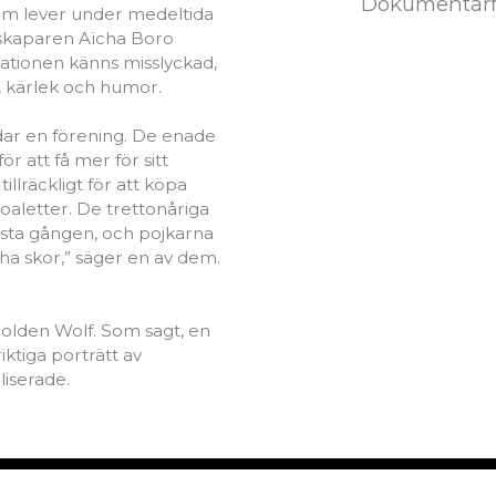
Dokumentärf
om lever under medeltida
mskaparen Aïcha Boro
uationen känns misslyckad,
, kärlek och humor.
dar en förening. De enade
 att få mer för sitt
lräckligt för att köpa
 toaletter. De trettonåriga
första gången, och pojkarna
ja ha skor,” säger en av dem.
́, Golden Wolf. Som sagt, en
ktiga porträtt av
liserade.