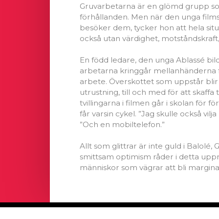
Gruvarbetarna är en glömd grupp s
förhållanden. Men när den unga fil
besöker dem, tycker hon att hela sit
också utan värdighet, motståndskraft
En född ledare, den unga Ablassé bil
arbetarna kringgår mellanhänderna för
arbete. Överskottet som uppstår blir til
utrustning, till och med för att skaffa
tvillingarna i filmen går i skolan för 
får varsin cykel. ”Jag skulle också vil
”Och en mobiltelefon.”
Allt som glittrar är inte guld i Balole
smittsam optimism råder i detta uppri
människor som vägrar att bli margina