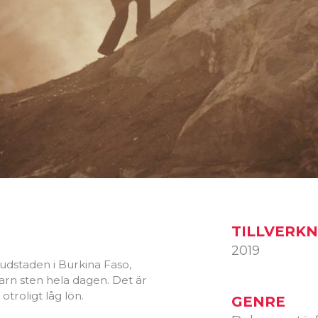
TILLVERK
2019
udstaden i Burkina Faso,
arn sten hela dagen. Det är
troligt låg lön.
GENRE