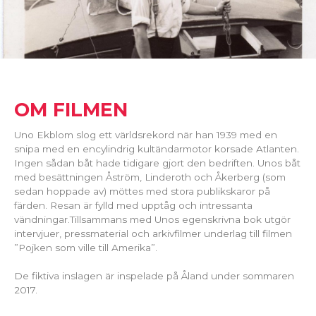
OM FILMEN
Uno Ekblom slog ett världsrekord när han 1939 med en
snipa med en encylindrig kultändarmotor korsade Atlanten.
Ingen sådan båt hade tidigare gjort den bedriften. Unos båt
med besättningen Åström, Linderoth och Åkerberg (som
sedan hoppade av) möttes med stora publikskaror på
färden. Resan är fylld med upptåg och intressanta
vändningar.Tillsammans med Unos egenskrivna bok utgör
intervjuer, pressmaterial och arkivfilmer underlag till filmen
”Pojken som ville till Amerika”.
De fiktiva inslagen är inspelade på Åland under sommaren
2017.