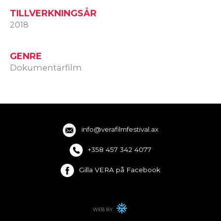
TILLVERKNINGSÅR
2018
GENRE
Dokumentärfilm
info@verafilmfestival.ax
+358 457 342 4077
Gilla VERA på Facebook
WEB BY
WINTER