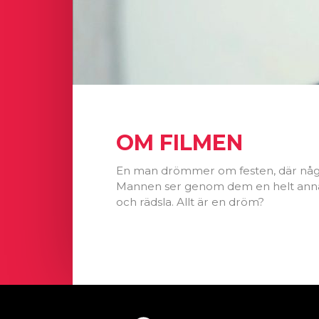
OM FILMEN
En man drömmer om festen, där någo
Mannen ser genom dem en helt annan b
och rädsla. Allt är en dröm?