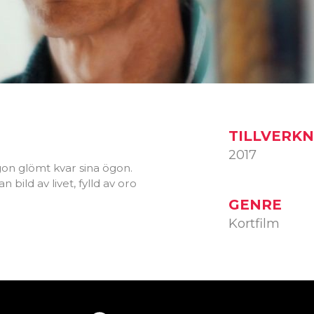
TILLVERK
2017
n glömt kvar sina ögon.
ild av livet, fylld av oro
GENRE
Kortfilm