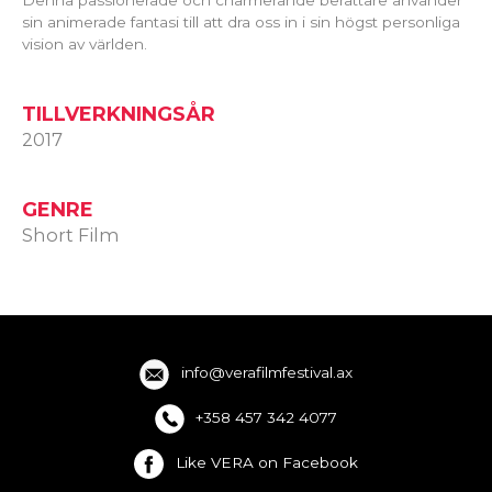
sin animerade fantasi till att dra oss in i sin högst personliga
vision av världen.
TILLVERKNINGSÅR
2017
GENRE
Short Film
info@verafilmfestival.ax
+358 457 342 4077
Like VERA on Facebook