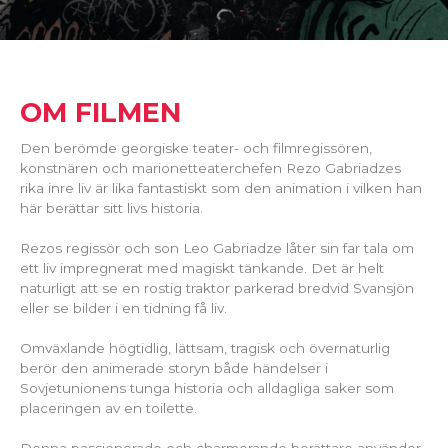
OM FILMEN
Den berömde georgiske teater- och filmregissören,
konstnären och marionetteaterchefen Rezo Gabriadzes
rika inre liv är lika fantastiskt som den animation i vilken han
här berättar sitt livs historia.
Rezos regissör och son Leo Gabriadze låter sin far tala om
ett liv impregnerat med magiskt tänkande. Det är helt
naturligt att se en rostig traktor parkerad bredvid Svansjön
eller se bilder i en tidning få liv.
Omväxlande högtidlig, lättsam, tragisk och övernaturlig
berör den animerade storyn både händelser i
Sovjetunionens tunga historia och alldagliga saker som
placeringen av en toilette.
Denna passionerade och charmerande berättare använder