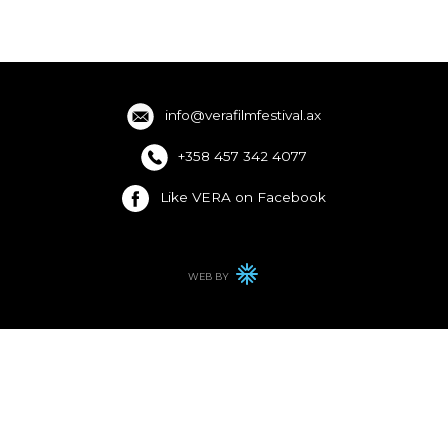
info@verafilmfestival.ax
+358 457 342 4077
Like VERA on Facebook
WEB BY
WINTER