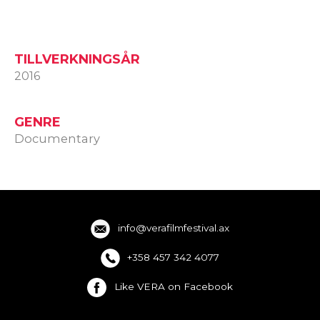
TILLVERKNINGSÅR
2016
GENRE
Documentary
info@verafilmfestival.ax
+358 457 342 4077
Like VERA on Facebook