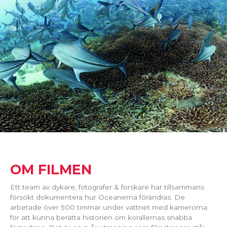
OM FILMEN
Ett team av dykare, fotografer & forskare har tillsammans
försökt dokumentera hur Oceanerna förändras. De
arbetade över 500 timmar under vattnet med kamerorna
för att kunna berätta historien om korallernas snabba