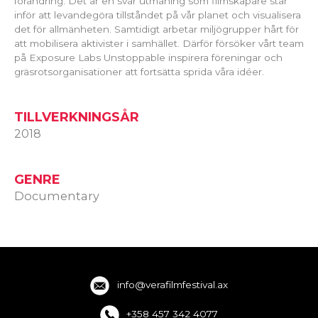
förändring. Det är en svår utmaning som filmskapare står
inför att levandegöra tillståndet på vår planet och visualisera
det för allmänheten. Samtidigt arbetar miljögrupper hårt för
att mobilisera aktivister i samhället. Därför försöker vårt team
på Exposure Labs Unstoppable inspirera föreningar och
gräsrotsorganisationer att fortsätta sprida våra idéer.
TILLVERKNINGSÅR
2018
GENRE
Documentary
info@verafilmfestival.ax
+358 457 342 4077